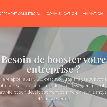
OPPEMENT COMMERCIAL
COMMUNICATION
ANIMATION
Valoriser, incarner vos
valeurs, transmettre et
sensibiliser !
 nos jours, nous sommes multi-équipés et naviguons 
tous les supports en ligne : il est donc indispensable
d’attribuer à votre structure une personnalité et une