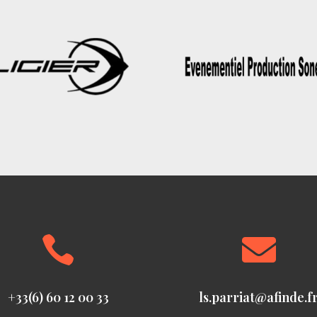


+33(6) 60 12 00 33
ls.parriat@afinde.f