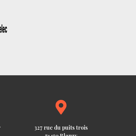

r
327 rue du puits trois
71450 Blanzy