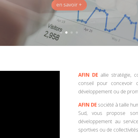
identité.
en savoir +
AFIN DE
allie stratégie, 
conseil pour concevoir 
développement ou de prom
AFIN DE
société à taille h
Sud, vous propose son
développement au service
sportives ou de collectivités