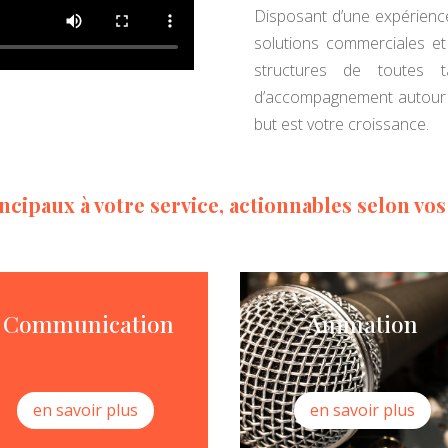
Disposant d’une expérience
solutions commerciales e
structures de toutes t
d’accompagnement autour de
but est votre croissance.
ncipaux à votre service, actionnables selon vos
Communication
Animation
en savoir plus
en savoir plus